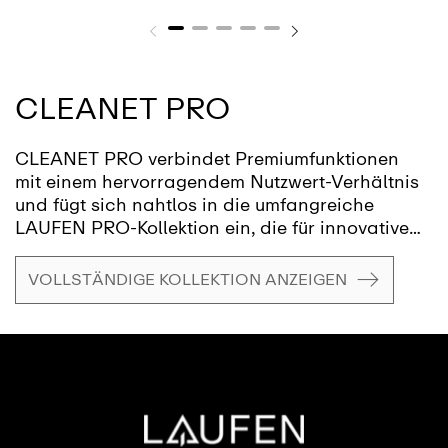
CLEANET PRO
CLEANET PRO verbindet Premiumfunktionen
mit einem hervorragendem Nutzwert-Verhältnis
und fügt sich nahtlos in die umfangreiche
LAUFEN PRO-Kollektion ein, die für innovatives
Design und Funktionalität bekannt ist. Mit
fortschrittlichen Funktionen wie der
VOLLSTÄNDIGE KOLLEKTION ANZEIGEN
SmartphoneIntegration und individuell
anpassbaren Komforteinstellungen stellt
CLEANET PRO Wohlbefinden und
Benutzerfreundlichkeit in den Vordergrund und
erfüllt moderne Ansprüche an Barrierefreiheit
und Wohnkultur.