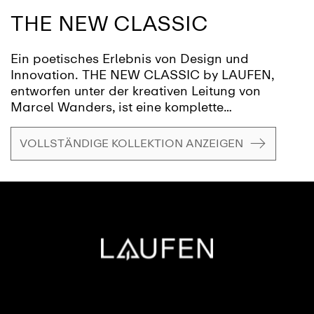
THE NEW CLASSIC
Ein poetisches Erlebnis von Design und
Innovation. THE NEW CLASSIC by LAUFEN,
entworfen unter der kreativen Leitung von
Marcel Wanders, ist eine komplette
Badkollektion, die zeitlose Eleganz für die
moderne Welt neu interpretiert. Von anmutig
VOLLSTÄNDIGE KOLLEKTION ANZEIGEN
geformten Waschtischen und skulpturalen
Waschbecken bis hin zu raffinierten Toiletten,
einer sinnlichen Badewanne und sorgfältig
gefertigten Armaturen, Spiegeln und
Accessoires strahlt jedes Stück ein Gefühl von
Poesie und Ausgewogenheit aus.