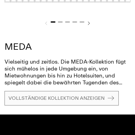
MEDA
Vielseitig und zeitlos. Die MEDA-Kollektion fügt
sich mühelos in jede Umgebung ein, von
Mietwohnungen bis hin zu Hotelsuiten, und
spiegelt dabei die bewährten Tugenden des
Schweizer Designs wider: Klarheit,
Funktionalität und Liebe zum Detail – eine
VOLLSTÄNDIGE KOLLEKTION ANZEIGEN
Designphilosophie, die für den Schweizer
Designer Peter Wirz und sein Designbüro
Vetica steht. Ob als Blickfang oder als
zuverlässiger Begleiter im Hintergrund – die
LAUFEN Meda-Kollektion wird Ihr zukünftiger