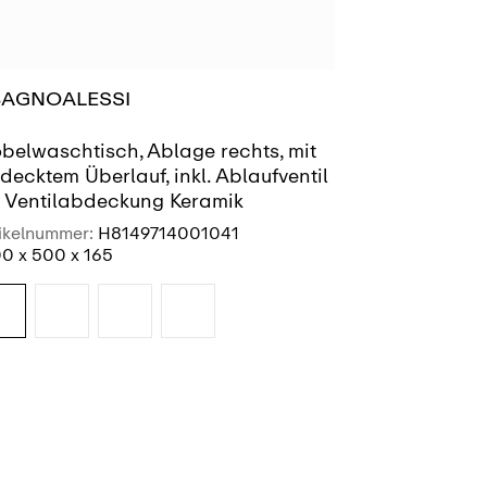
BAGNOALESSI
MEDA
belwaschtisch, Ablage rechts, mit
Handwasch
decktem Überlauf, inkl. Ablaufventil
t Ventilabdeckung Keramik
ikelnummer:
H8149714001041
Artikelnummer
0 x 500 x 165
450 x 350 x 1
SIEHE MEHR