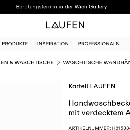
Beratungstermin in der Wien Gallery
PRODUKTE
INSPIRATION
PROFESSIONALS
GEHE ZU
EN & WASCHTISCHE
WASCHTISCHE WANDHÄ
Kartell LAUFEN
Handwaschbecken
mit verdecktem 
ARTIKELNUMMER:
H81533