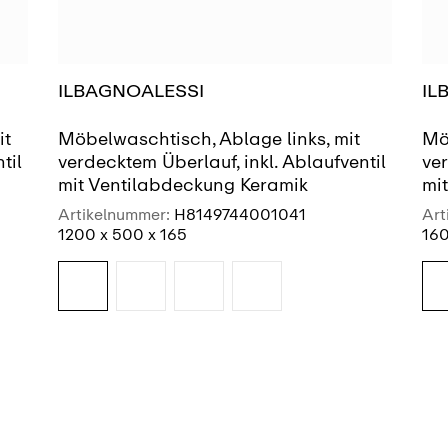
ILBAGNOALESSI
IL
it
Möbelwaschtisch, Ablage links, mit
Mö
til
verdecktem Überlauf, inkl. Ablaufventil
ver
mit Ventilabdeckung Keramik
mi
Artikelnummer:
H8149744001041
Art
1200 x 500 x 165
160
SIEHE MEHR