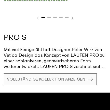
PRO S
Mit viel Feingefühl hat Designer Peter Wirz von
Vetica Design das Konzept von LAUFEN PRO zu
einer schlankeren, geometrischeren Form
weiterentwickelt. LAUFEN PRO S zeichnet sich
durch präzise Radien und eine leichte
Silhouette aus und vereint Eleganz mit
VOLLSTÄNDIGE KOLLEKTION ANZEIGEN
Alltagstauglichkeit. Damit wird hochwertiges
Design erschwinglich und lässt sich mühelos
mit bestehenden Stücken aus der LAUFEN PRO
Kollektion kombinieren.