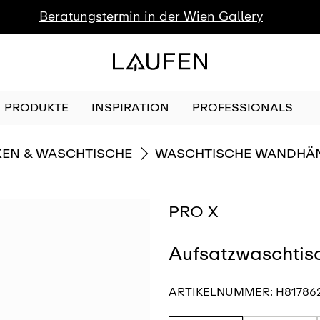
Beratungstermin in der Wien Gallery
PRODUKTE
INSPIRATION
PROFESSIONALS
GEHE ZU
EN & WASCHTISCHE
WASCHTISCHE WANDHÄ
PRO X
Aufsatzwaschtis
ARTIKELNUMMER:
H81786