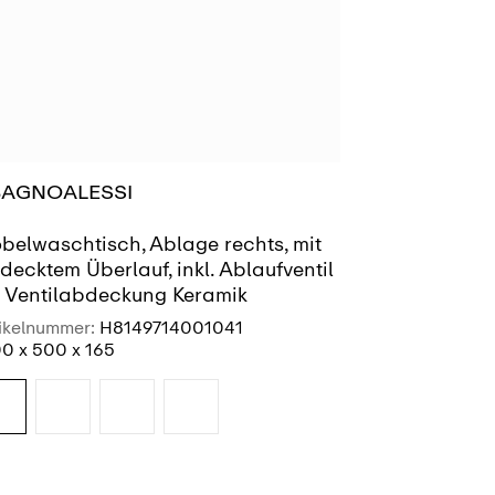
BAGNOALESSI
MEDA
belwaschtisch, Ablage rechts, mit
Handwasch
decktem Überlauf, inkl. Ablaufventil
t Ventilabdeckung Keramik
ikelnummer:
H8149714001041
Artikelnummer
0 x 500 x 165
450 x 350 x 1