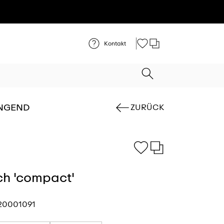
Kontakt
NGEND
ZURÜCK
ch 'compact'
20001091