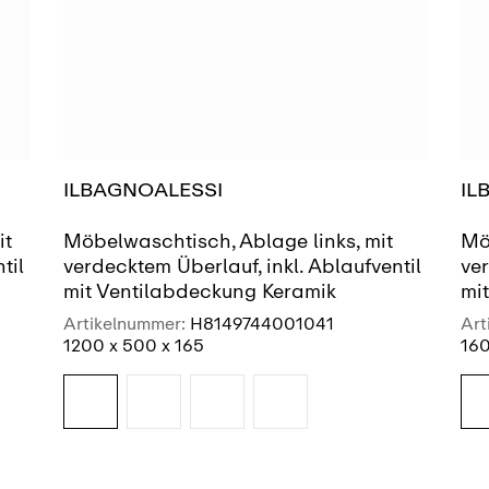
ILBAGNOALESSI
IL
it
Möbelwaschtisch, Ablage links, mit
Mö
til
verdecktem Überlauf, inkl. Ablaufventil
ver
mit Ventilabdeckung Keramik
mi
Artikelnummer:
H8149744001041
Art
1200 x 500 x 165
160